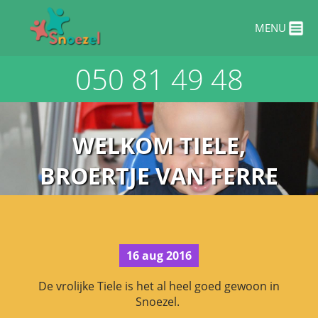
Overslaan en naar de inhoud gaan
MENU
050 81 49 48
WELKOM TIELE,
BROERTJE VAN FERRE
16 aug 2016
De vrolijke Tiele is het al heel goed gewoon in
Snoezel.