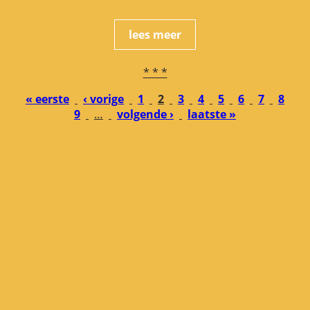
lees meer
* * *
« eerste
‹ vorige
1
2
3
4
5
6
7
8
PAGINA'S
9
…
volgende ›
laatste »