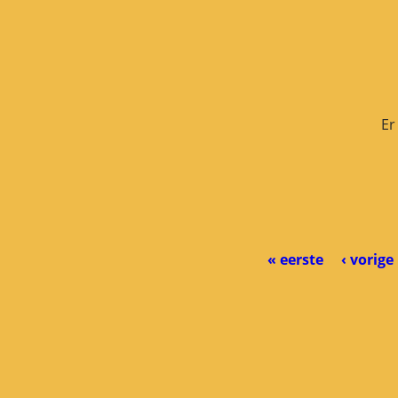
Er
« eerste
‹ vorige
PAGINA'S