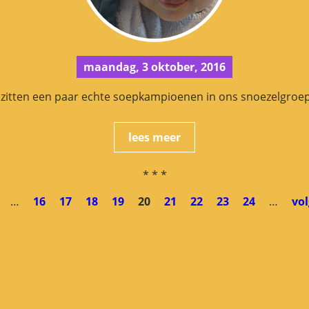
maandag, 3 oktober, 2016
 zitten een paar echte soepkampioenen in ons snoezelgroep
lees meer
* * *
…
16
17
18
19
20
21
22
23
24
…
vol