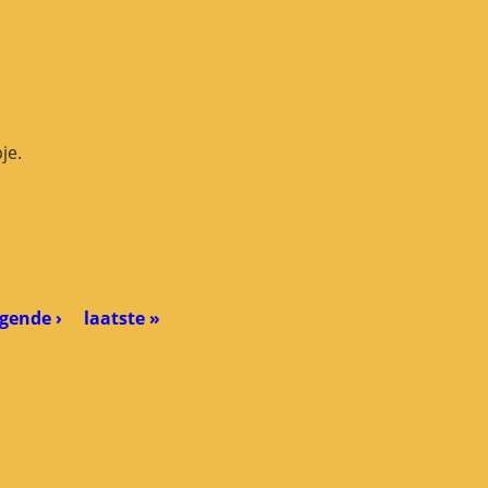
je.
gende ›
laatste »