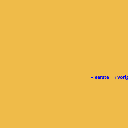
« eerste
‹ vori
PAGINA'S