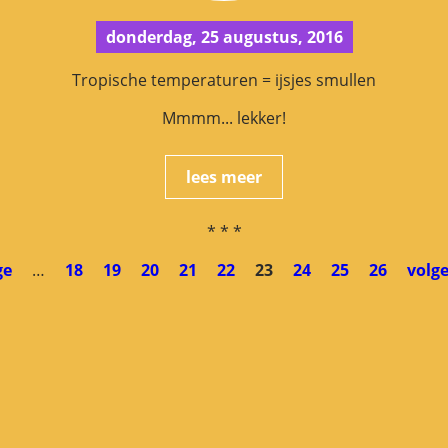
donderdag, 25 augustus, 2016
Tropische temperaturen = ijsjes smullen
Mmmm... lekker!
lees meer
* * *
ge
…
18
19
20
21
22
23
24
25
26
volge